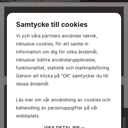
Barnens dal
Säter
Samtycke till cookies
Säters Kommun
Vi och våra partners använder teknik,
Säters Biografmuseum
inklusive cookies, för att samla in
Säters Camping
information om dig för olika ändamål,
Nostalgic Club - Säter
inklusive: bättre användarupplevelse,
Säters stads hotell
funktionalitet, statistik och marknadsföring.
Genom att klicka på "OK" samtycker du till
dessa ändamål.
Musikrelaterat
Läs mer om vår användning av cookies och
behandling av personuppgifter på vår
Sommardans - Sommardanser i Dalarna!
webbplats.
Facebook
www.dansbandssidan.com
VISA
DETALJER