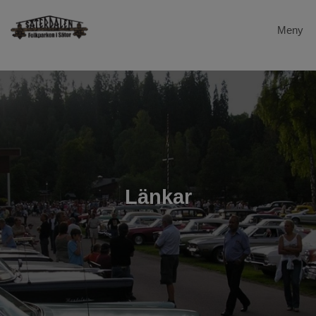
Meny
Hem
Dalstugan
Evenemang
Säterdalen
Länkar
Galleri
Gevalia
Länkar
Kontakta oss