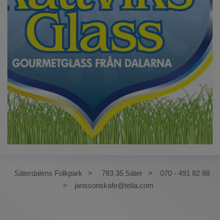
Säterdalens Folkpark
783 35 Säter
070 - 491 82 88
janssonskafe@telia.com