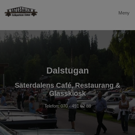
Meny
Hem
Dalstugan
Evenemang
Dalstugan
Säterdalen
Säterdalens Café, Restaurang &
Galleri
Glasskiosk
Gevalia
Telefon: 070 - 491 82 88
Länkar
Kontakta oss