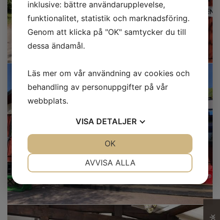
inklusive: bättre användarupplevelse,
funktionalitet, statistik och marknadsföring.
Genom att klicka på "OK" samtycker du till
dessa ändamål.
Läs mer om vår användning av cookies och
behandling av personuppgifter på vår
webbplats.
VISA
DETALJER
JA
NEJ
OK
JA
NEJ
NÖDVÄNDIG
INSTÄLLNINGAR
AVVISA ALLA
JA
NEJ
JA
NEJ
MARKNADSFÖRING
STATISTIK