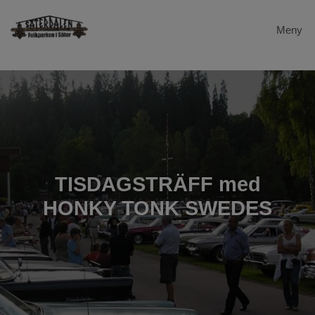
Meny
Hem
Dalstugan
Evenemang
Säterdalen
TISDAGSTRÄFF med
HONKY TONK SWEDES
Galleri
Gevalia
Länkar
Kontakta oss