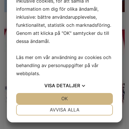
inklusive cookies, för att samla in
information om dig för olika ändamål,
inklusive: bättre användarupplevelse,
funktionalitet, statistik och marknadsföring.
Genom att klicka på "OK" samtycker du till
dessa ändamål.
Läs mer om vår användning av cookies och
behandling av personuppgifter på vår
webbplats.
VISA
DETALJER
JA
NEJ
OK
JA
NEJ
NÖDVÄNDIG
INSTÄLLNINGAR
AVVISA ALLA
JA
NEJ
JA
NEJ
MARKNADSFÖRING
STATISTIK