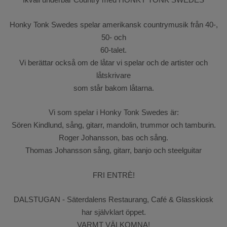
Honky Tonk Swedes spelar amerikansk countrymusik från 40-,
50- och
60-talet.
Vi berättar också om de låtar vi spelar och de artister och
låtskrivare
som står bakom låtarna.
Vi som spelar i Honky Tonk Swedes är:
Sören Kindlund, sång, gitarr, mandolin, trummor och tamburin.
Roger Johansson, bas och sång.
Thomas Johansson sång, gitarr, banjo och steelguitar
FRI ENTRÈ!
DALSTUGAN - Säterdalens Restaurang, Café & Glasskiosk
har självklart öppet.
VARMT VÄLKOMNA!