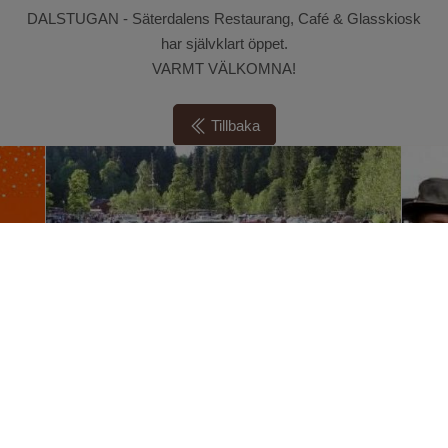
DALSTUGAN - Säterdalens Restaurang, Café & Glasskiosk
har självklart öppet.
VARMT VÄLKOMNA!
Tillbaka