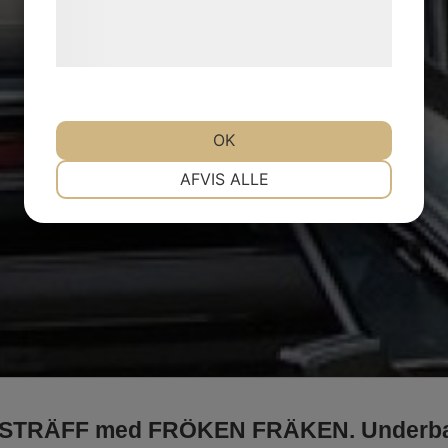
behandling af persondata på vores
hjemmeside.
OK
NØDVENDIGE
PRÆFERENCER
AFVIS ALLE
MARKETING
STATISTIK
STRÄFF med FRÖKEN FRÄKEN. Underba