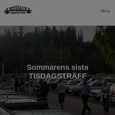
Meny
Hem
Dalstugan
Evenemang
Säterdalen
Sommarens sista
TISDAGSTRÄFF
Galleri
Gevalia
Länkar
Kontakta oss