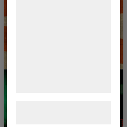
Vi og vores samarbejdspartnere bruger
teknologier, herunder cookies, til at
indsamle oplysninger om dig til forskellige
formål, herunder: Tilpasning af annoncering,
bedre brugeroplevelse, funktionalitet,
statistik og marketing. Disse oplysninger
kan blive delt med annoncerings- og
analysepartnere, som kan kombinere dem
med data, du tidligere har givet dem eller
de har indsamlet gennem din brug af deres
tjenester. Ved at klikke på 'OK' giver du
samtykke til disse formål.
Læs mere om vores brug af cookies og
behandling af persondata på vores
hjemmeside.