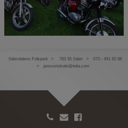
Säterdalens Folkpark
783 35 Säter
070 - 491 82 88
janssonskafe@telia.com