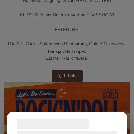
Kl. 19.00: Dragning av vårt GRATISLOTTERI
Kl. 19.30: Jonas Hofers suveräna ELVISSHOW!
FRI ENTRÈ!
DALSTUGAN - Säterdalens Restaurang, Café & Glasskiosk
har självklart öppet.
VARMT VÄLKOMNA!
Tillbaka
Samtykke til cookies