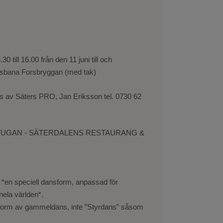
0 till 16.00 från den 11 juni till och
nsbana Forsbryggan (med tak)
s av Säters PRO, Jan Eriksson tel. 0730 62
LSTUGAN - SÄTERDALENS RESTAURANG &
 *en speciell dansform, anpassad för
hela världen*.
form av gammeldans, inte ”Styrdans” såsom