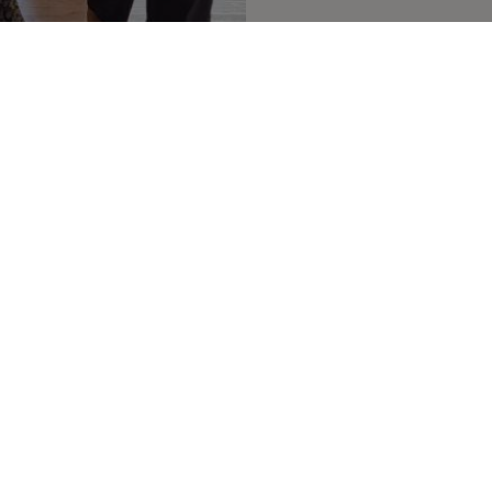
Alla dansar tillsammans, så m
Seniordans innebär att under p
musik och träna både muskler
Ofta byter man partner under
Länk till Seniordans i Säterd
https://www.facebook.com/g
Tillbaka
 Folkpark
783 35 Säter
070 - 491 82 88
janssonskafe