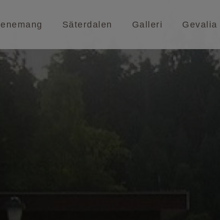
venemang
Säterdalen
Galleri
Gevalia