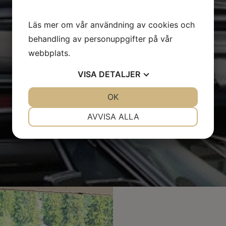
Läs mer om vår användning av cookies och
behandling av personuppgifter på vår
webbplats.
VISA
DETALJER
JA
NEJ
OK
JA
NEJ
NÖDVÄNDIG
INSTÄLLNINGAR
AVVISA ALLA
JA
NEJ
JA
NEJ
MARKNADSFÖRING
STATISTIK