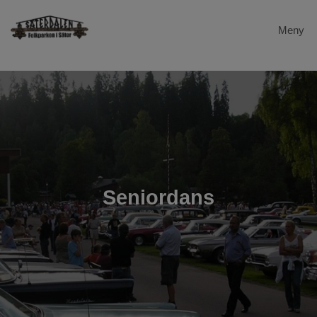
Meny
Hem
Dalstugan
Evenemang
Säterdalen
Seniordans
Galleri
Gevalia
Länkar
Kontakta oss