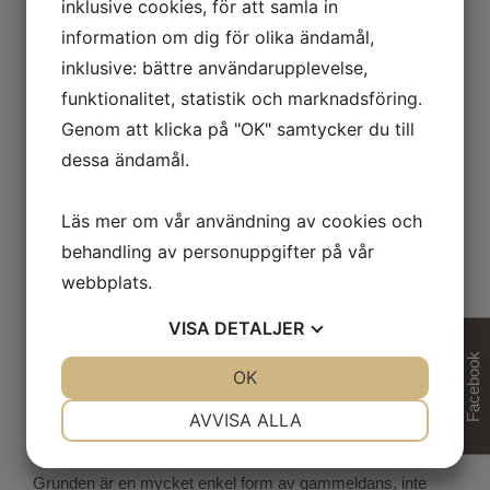
inklusive cookies, för att samla in
Seniordans
information om dig för olika ändamål,
inklusive: bättre användarupplevelse,
Seniordans på torsdagar kl 13.30 till 16.00 från den 11 juni
funktionalitet, statistik och marknadsföring.
till och
Genom att klicka på "OK" samtycker du till
med 20 augusti på vår utedansbana Forsbryggan (med tak)
dessa ändamål.
Dansen är gratis och anordnas av Säters PRO, Jan
Eriksson tel. 0730 62
Läs mer om vår användning av cookies och
1147 är ansvarig.
behandling av personuppgifter på vår
webbplats.
I PAUSEN FIKAR VI I DALSTUGAN - SÄTERDALENS
RESTAURANG & CAFÈ
VISA
DETALJER
OBS! Ta EJ med egen fika.
Facebook
JA
NEJ
OK
JA
NEJ
Vad är Seniordans? Jo, det är *en speciell dansform,
NÖDVÄNDIG
INSTÄLLNINGAR
AVVISA ALLA
anpassad för
JA
NEJ
JA
NEJ
seniorer och dansas i nästan hela världen*.
Grunden är en mycket enkel form av gammeldans, inte
MARKNADSFÖRING
STATISTIK