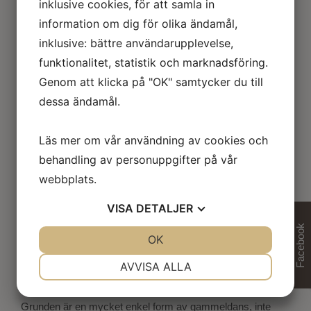
inklusive cookies, för att samla in
Seniordans
information om dig för olika ändamål,
inklusive: bättre användarupplevelse,
Seniordans på torsdagar kl 13.30 till 16.00 från den 11 juni
funktionalitet, statistik och marknadsföring.
till och
Genom att klicka på "OK" samtycker du till
med 20 augusti på vår utedansbana Forsbryggan (med tak)
dessa ändamål.
Dansen är gratis och anordnas av Säters PRO, Jan
Eriksson tel. 0730 62
Läs mer om vår användning av cookies och
1147 är ansvarig.
behandling av personuppgifter på vår
webbplats.
I PAUSEN FIKAR VI I DALSTUGAN - SÄTERDALENS
RESTAURANG & CAFÈ
VISA
DETALJER
OBS! Ta EJ med egen fika.
Facebook
JA
NEJ
OK
JA
NEJ
Vad är Seniordans? Jo, det är *en speciell dansform,
NÖDVÄNDIG
INSTÄLLNINGAR
AVVISA ALLA
anpassad för
JA
NEJ
JA
NEJ
seniorer och dansas i nästan hela världen*.
Grunden är en mycket enkel form av gammeldans, inte
MARKNADSFÖRING
STATISTIK