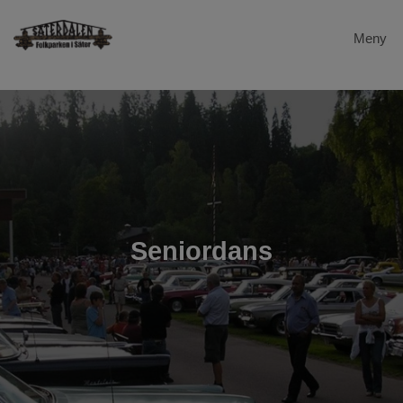
Meny
Hem
Dalstugan
Evenemang
Säterdalen
Seniordans
Galleri
Gevalia
Länkar
Kontakta oss