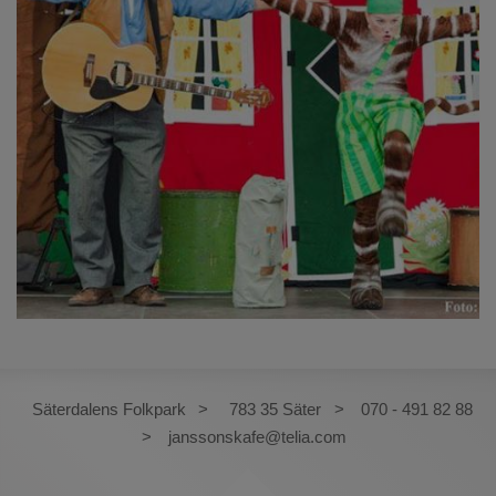
Säterdalens Folkpark
783 35 Säter
070 - 491 82 88
janssonskafe@telia.com