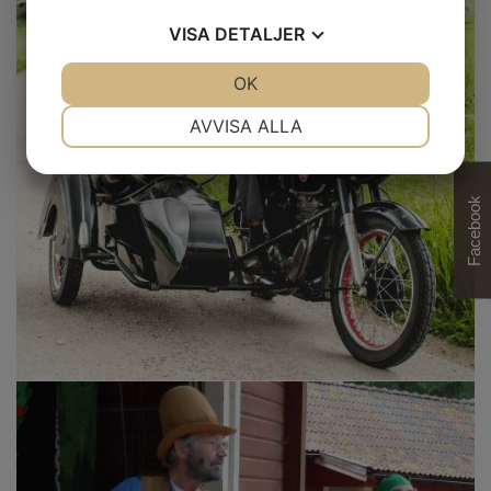
VISA
DETALJER
JA
NEJ
OK
JA
NEJ
NÖDVÄNDIG
INSTÄLLNINGAR
AVVISA ALLA
JA
NEJ
JA
NEJ
MARKNADSFÖRING
STATISTIK
Facebook