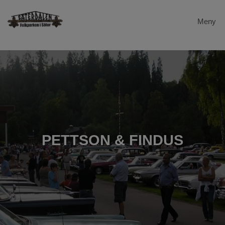
Meny
Hem
Dalstugan
Evenemang
Säterdalen
PETTSON & FINDUS
Galleri
Gevalia
Länkar
Kontakta oss