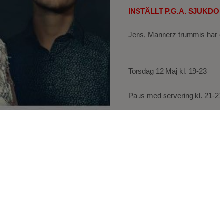
INSTÄLLT P.G.A. SJUKD
Jens, Mannerz trummis har cy
Torsdag 12 Maj kl. 19-23
Paus med servering kl. 21-2
Entré 200:- Kontant, kort ell
Varmt välkomna!
Tillbaka