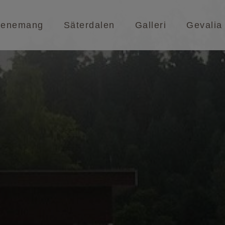
venemang
Säterdalen
Galleri
Gevalia