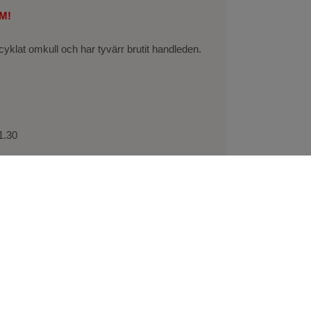
OM!
klat omkull och har tyvärr brutit handleden.
1.30
er Swish