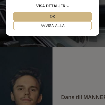
VISA
DETALJER
JA
NEJ
OK
JA
NEJ
NÖDVÄNDIG
INSTÄLLNINGAR
AVVISA ALLA
JA
NEJ
JA
NEJ
MARKNADSFÖRING
STATISTIK
Dans till MANNE