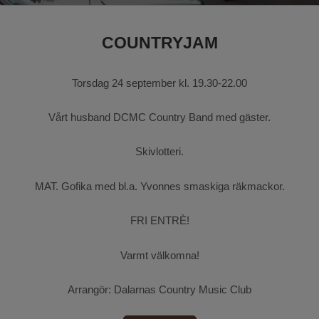
Barnens dal
COUNTRYJAM
Torsdag 24 september kl. 19.30-22.00
Vårt husband DCMC Country Band med gäster.
Skivlotteri.
MAT. Gofika med bl.a. Yvonnes smaskiga räkmackor.
FRI ENTRÈ!
Varmt välkomna!
Arrangör: Dalarnas Country Music Club